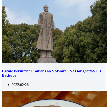
Create Persistent Cronjobs on VMware ESXi for ghettoVCB
Backups
2022/02/26