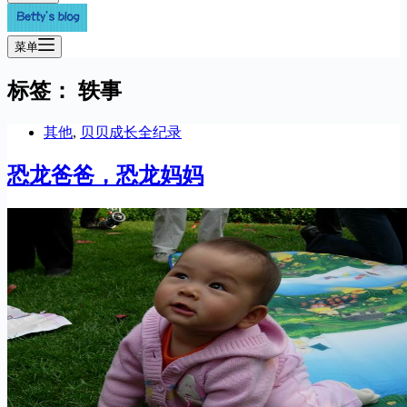
菜单
标签：
轶事
其他
,
贝贝成长全纪录
恐龙爸爸，恐龙妈妈