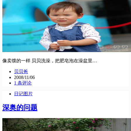
像卖馍的一样 贝贝洗澡，把肥皂泡在澡盆里…
贝贝爸
2008/11/06
1 条评论
日记图片
深奥的问题