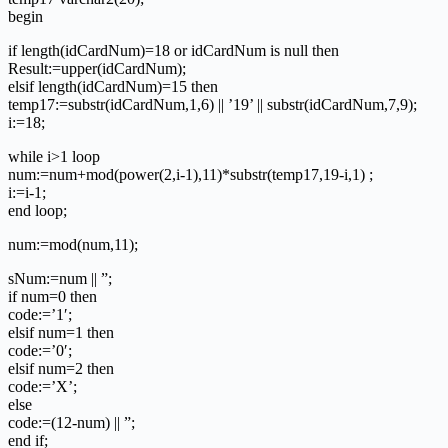
begin
if length(idCardNum)=18 or idCardNum is null then
Result:=upper(idCardNum);
elsif length(idCardNum)=15 then
temp17:=substr(idCardNum,1,6) || ’19’ || substr(idCardNum,7,9);
i:=18;
while i>1 loop
num:=num+mod(power(2,i-1),11)*substr(temp17,19-i,1) ;
i:=i-1;
end loop;
num:=mod(num,11);
sNum:=num || ”;
if num=0 then
code:=’1′;
elsif num=1 then
code:=’0′;
elsif num=2 then
code:=’X’;
else
code:=(12-num) || ”;
end if;