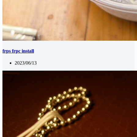
frps frpc install
2023/06/13