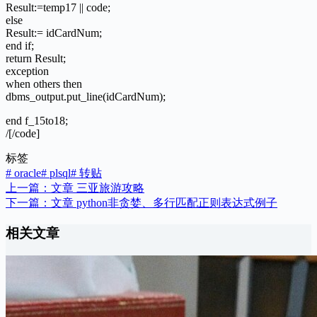
Result:=temp17 || code;
else
Result:= idCardNum;
end if;
return Result;
exception
when others then
dbms_output.put_line(idCardNum);
end f_15to18;
/[/code]
标签
#
oracle
#
plsql
#
转贴
上一篇：
文章
三亚旅游攻略
下一篇：
文章
python非贪婪、多行匹配正则表达式例子
相关文章