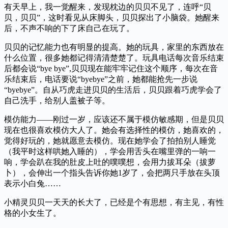
有天早上，我一觉醒来，发现枕边的贝贝不见了，连呼“贝
贝，贝贝”，这时看见从床脚头，贝贝探出了小脑袋。她醒来
后，不声不响的下了床自己在玩了。
贝贝的记忆能力也有明显的提高。她的玩具，家里的东西放在
什么位置，很多她都记得清清楚楚了。玩具电话每次音乐结束
后都会说“bye bye”,贝贝现在能牢牢记住这个顺序，每次在音
乐结束后，电话要说“byebye”之前，她都能抢先一步说
“byebye”。自从巧虎走进贝贝的生活后，贝贝跟着巧虎学会了
自己洗手，给别人盖被子等。
模仿能力——刚过一岁，应该还不属于模仿敏感期，但是贝贝
现在也很喜欢模仿大人了。她会有选择性的模仿，她喜欢的，
觉得好玩的，她就愿意去模仿。现在她学会了拍拍别人睡觉
（我平时这样哄她入睡的），学会用舌头在嘴里弹的一响一
响，学会趴在我的肚皮上吐的噗噗想，会用力拔耳朵（拔萝
卜），会伸出一个指头告诉你她1岁了，会把两只手放在头顶
表示小白兔……
小精灵贝贝一天天的长大了，已经是个有思想，有主见，有性
格的小女生了。