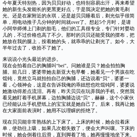
今年夏天特别热，因为贝贝好动，也特别容易出汗，再来希望
她的新生头发能长的更黑更好点，于是我决定把她的黄毛剃
光。还是在家附近的永琪，还是趁贝贝睡着后，剃光似乎很简
单，用电动推子几分钟的时间就over了。想起5个月时，是请
小阿华师傅上门剃的胎毛，他们的工具很专业，专门针对婴幼
儿的，不过价格也高了不少。那时的贝贝还能受我的摆布，把
她放在我的腿上，按着她的头，就乖乖的让剃光了。如今，大
半年过去了，收拾不了她了。
来说说小光头最近的进步。
现在会拍着自己的胸脯叫“bei”。问她谁是贝？她会拍拍胸
脯。前几日，婆婆带她去新亚大包早餐，她看见一个男孩在吃
馄钝，竟然立马就拍拍自己的胸脯，还边说着“贝”，婆婆一
看，心领神会，这是在告诉我俺的乖妞想也吃馄钝阿，婆婆说
她激动得差点流泪。再有，昨天贝贝在玩弄我的手机，突然我
看见她盯着手机屏幕，边拍胸脯边说“贝”，赫赫，这个小家伙
已经能认出手机壁纸上的宝宝就是她自己了。后来，我再让她
在大家面前表演时，她用不以理睬的拒绝了。
现在贝贝能非常熟练的上下床了。上床的时候，她会拉着床
单，使劲往上吸，如果几次都失败了，便会大声叫嚷。下床的
时候，她会倒着往后滑，直到脚着了地，她再慢慢地坐下来。