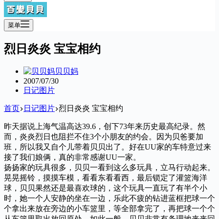
菜单
烈日炎炎 宝宝相约
贝贝妈
2007/07/30
日记图片
首页
日记图片
烈日炎炎 宝宝相约
昨天据说上海气温高达39.6，创下73年来历史最高纪录。然
而，炎炎烈日也阻拦不住3个小朋友的约会。因为贝爸要加
班，所以我又自个儿带着贝贝出了。好在UU家的车特意过来
接了我们娘俩，真的非常感谢UU一家。
扬扬家的玩具很多，贝贝一看到这么多玩具，立马行动起来。
晃晃摇铃，摸摸车模，看看东看看西，最后锁定了灌篮海洋
球，贝贝果然还是最喜欢球的，这个玩具一直玩了有半个小
时，她一个人安静的坐在一边，乐此不疲的钻进蓝框把球一个
个拿出来放在旁边的小车篮里，等全部拿完了，再把球一个个
从车篮里取出放回原处，如此一般，贝贝非常有条理地来来回