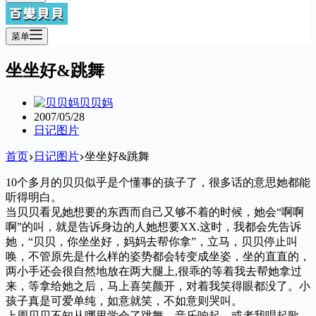
菜单
坐坐好&跳舞
贝贝妈
2007/05/28
日记图片
首页
日记图片
坐坐好&跳舞
10个多月的贝贝似乎是个懂事的孩子了，很多话的意思她都能
听得明白。
当贝贝看见她想要的东西而自己又够不着的时候，她会“啊啊
啊”的叫，就是告诉身边的人她想要XX.这时，我都会先告诉
她，“贝贝，你坐坐好，妈妈去帮你拿”，立马，贝贝停止叫
唤，不管原先是什么样的姿势都会转变成坐姿，坐的直直的，
两小手还会很自然地放在两大腿上,很乖的等着我去帮她拿过
来，等拿给她之后，马上喜笑颜开，对着我笑得眼都没了。小
孩子真是可爱单纯，如意就笑，不如意则哭叫。
上周贝贝不知从哪里学会了跳舞，音乐响起，或者我唱起歌，