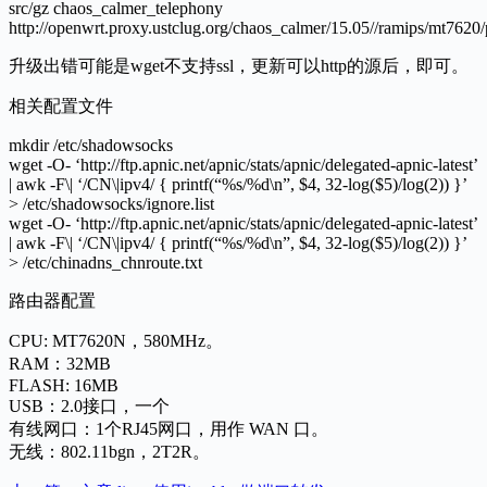
src/gz chaos_calmer_telephony
http://openwrt.proxy.ustclug.org/chaos_calmer/15.05//ramips/mt7620
升级出错可能是wget不支持ssl，更新可以http的源后，即可。
相关配置文件
mkdir /etc/shadowsocks
wget -O- ‘http://ftp.apnic.net/apnic/stats/apnic/delegated-apnic-latest’
| awk -F\| ‘/CN\|ipv4/ { printf(“%s/%d\n”, $4, 32-log($5)/log(2)) }’
> /etc/shadowsocks/ignore.list
wget -O- ‘http://ftp.apnic.net/apnic/stats/apnic/delegated-apnic-latest’
| awk -F\| ‘/CN\|ipv4/ { printf(“%s/%d\n”, $4, 32-log($5)/log(2)) }’
> /etc/chinadns_chnroute.txt
路由器配置
CPU: MT7620N，580MHz。
RAM：32MB
FLASH: 16MB
USB：2.0接口，一个
有线网口：1个RJ45网口，用作 WAN 口。
无线：802.11bgn，2T2R。