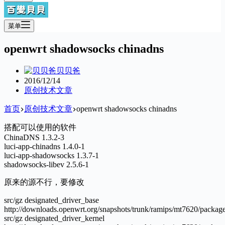
菜单
openwrt shadowsocks chinadns
贝贝爸
2016/12/14
原创技术文章
首页
原创技术文章
openwrt shadowsocks chinadns
搭配可以使用的软件
ChinaDNS 1.3.2-3
luci-app-chinadns 1.4.0-1
luci-app-shadowsocks 1.3.7-1
shadowsocks-libev 2.5.6-1
原来的源不行，要修改
src/gz designated_driver_base
http://downloads.openwrt.org/snapshots/trunk/ramips/mt7620/package
src/gz designated_driver_kernel