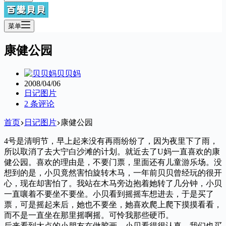
菜单
康健公园
贝贝妈
2008/04/06
日记图片
2 条评论
首页
日记图片
康健公园
4号是清明节，早上起来没有再雨纷纷了，因为夜里下了雨，
所以取消了去大宁白沙滩的计划。就近去了U妈一直喜欢的康
健公园。喜欢的理由是，不要门票，里面还有儿童游乐场。没
想到的是，小贝竟然害怕旋转木马，一年前贝贝曾经玩的很开
心，现在却害怕了。我站在木马旁边抱着她转了几分钟，小贝
一直嚷着不要坐不要坐。小贝看到摇摇车想进去，于是买了
票，可是摇起来后，她也不要坐，她喜欢爬上爬下摸摸看看，
而不是一直坐在那里摇啊摇。可怜我那些硬币。
后来看到大点的小朋友在做胶画，小贝看得很认真，我们也买