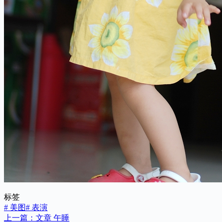
标签
#
美图
#
表演
上一篇：
文章
午睡