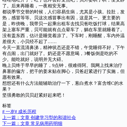
了。后来再睡着，一夜相安无事。
都说季节交替的时候，人们容易生病，尤其是小孩。拉肚，发
热，感冒等等。贝这次感冒事出有因，这是其一。更主要的
是，昨傍晚，我带贝一起乘出租车去找贝爸吃饭打球，结果高
架上塞车严重，贝可能就有点点晕车了，躺在车里就睡着了。
没有盖东西，估计是睡觉着凉了。下车时，刚睡醒，车内外温
差很大，小贝经不起了……
今天一直流清鼻涕，精神状态还是不错，午觉睡得不好，下午
有点闹，出门就好了。奶还是不愿意喝，3餐饭倒是吃的不
少。能吃就好，说明并无大碍。
晚上贝终于早早的睡了，9点钟，很难得阿。我网上找来治疗
鼻塞的偏方，把干的姜末贴在脚心，贝爸赶紧进行了实施，但
愿有效果。
想想还有什么方法能辅助治疗一下，葱白煮水？富含维C的水
果？
坚强勇敢的贝贝赶紧好起来吧！
标签
#
一岁
#
成长历程
上一篇：
文章
创建学习型的和谐社会
下一篇：
文章
常见病用药明细