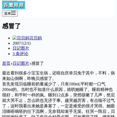
菜单
感冒了
贝贝妈
2007/12/11
日记图片
3 条评论
首页
日记图片
感冒了
最近看到很多小宝宝生病，还暗自庆幸贝免于其中，不料，病
来如山倒啊，昨晚贝感冒了。
首先发现贝临睡前奶量减少了，只有100ml,平时都一口气
200ml的。当时也不知道什么原因，就哄她睡了。睡前精神也
很好，和平时一样的疯。睡到12点多，突然咳嗽了几声，然后
就大哭不止，怎么哄也无济于事。越哭越厉害，有点喘不过气
了，这时我看出来她是鼻塞了，一定是难受的很才哭得。她眼
泪嘀嗒嘀嗒的往下流啊，无奈我却束手无策。狂哭一阵后，贝
哇哇地吐开了，吐了也许会好受点吧，贝外婆哄了哄，便安静