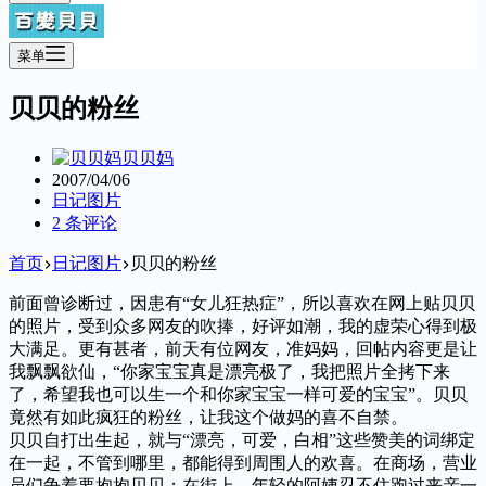
菜单
贝贝的粉丝
贝贝妈
2007/04/06
日记图片
2 条评论
首页
日记图片
贝贝的粉丝
前面曾诊断过，因患有“女儿狂热症”，所以喜欢在网上贴贝贝
的照片，受到众多网友的吹捧，好评如潮，我的虚荣心得到极
大满足。更有甚者，前天有位网友，准妈妈，回帖内容更是让
我飘飘欲仙，“你家宝宝真是漂亮极了，我把照片全拷下来
了，希望我也可以生一个和你家宝宝一样可爱的宝宝”。贝贝
竟然有如此疯狂的粉丝，让我这个做妈的喜不自禁。
贝贝自打出生起，就与“漂亮，可爱，白相”这些赞美的词绑定
在一起，不管到哪里，都能得到周围人的欢喜。在商场，营业
员们争着要抱抱贝贝；在街上，年轻的阿姨忍不住跑过来亲一