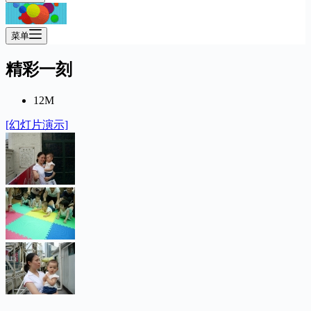
菜单
精彩一刻
12M
[幻灯片演示]