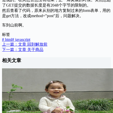
了GET提交的数据长度是有2048个字节的限制的。
然后查看了代码，原来从别的地方复制过来的form表单，用的
是get方法，改成method=”post”后，问题解决。
车到山前啊。
标签
#
html
#
javascript
上一篇：
文章
回到解放前
下一篇：
文章
关于商品
相关文章