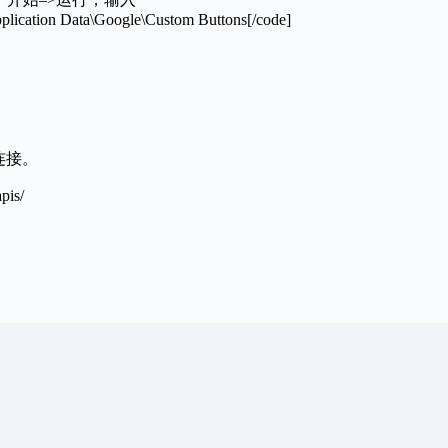
ication Data\Google\Custom Buttons[/code]
连接。
pis/